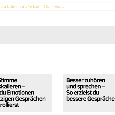
etorik
,
Stimme und Verkauf
|
0 Kommentare
 Stimme deeskalieren
Besser zuhören u
Wie du Emotionen in
sprechen – So erziels
itzigen Gesprächen
bessere Gespräch
kontrollierst