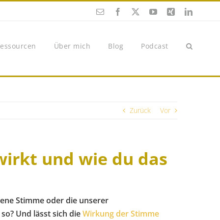
E-
Facebook
X
YouTube
Xing
LinkedI
Mail
essourcen
Über mich
Blog
Podcast
Zurück
Vor
rkt und wie du das
gene Stimme oder die unserer
so? Und lässt sich die
Wirkung der Stimme