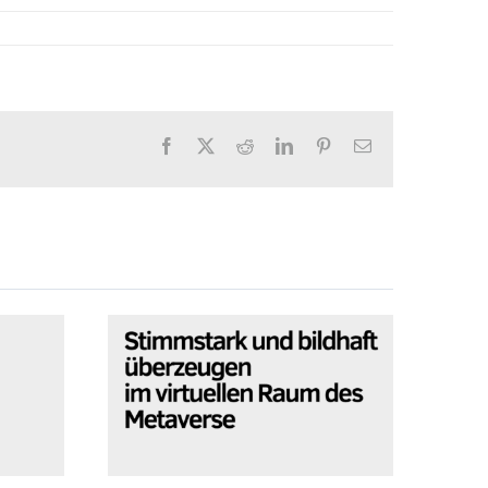
Facebook
X
Reddit
LinkedIn
Pinterest
E-
Mail
S
nd
Stimmstark und bildhaft
t du
überzeugen im virtuellen
E
e
Raum des Metaverse