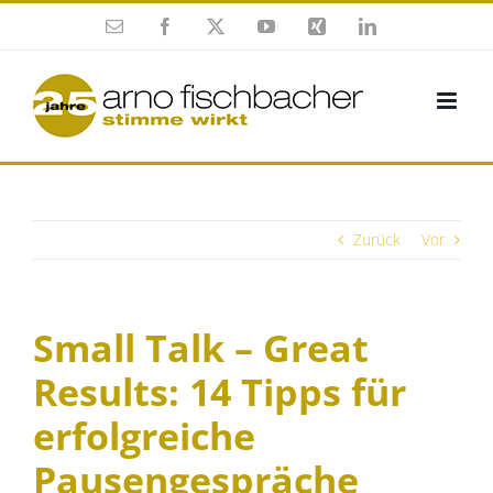
Zum
E-
Facebook
X
YouTube
Xing
LinkedIn
Inhalt
Mail
springen
Zurück
Vor
Small Talk – Great
Results: 14 Tipps für
erfolgreiche
Pausengespräche