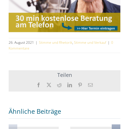
26. August 2021
|
Stimme und Rhetorik
,
Stimme und Verkauf
|
0
Kommentare
Teilen
Facebook
X
Reddit
LinkedIn
Pinterest
E-
Mail
Ähnliche Beiträge
Emotional
Gute Gefühle