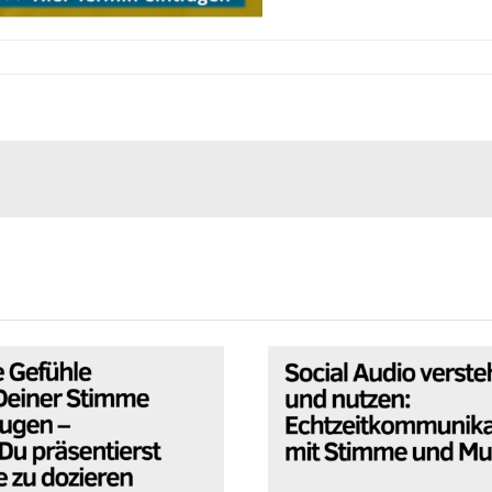
e Gefühle mit Deiner
Social Audio verste
imme erzeugen – Wie
und nutzen:
präsentierst ohne zu
Echtzeitkommunikat
dozieren
mit Stimme und M