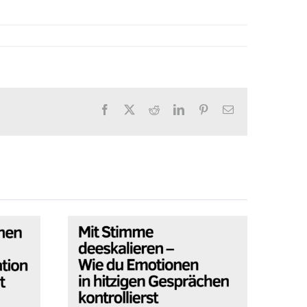
Facebook
X
Reddit
LinkedIn
Pinterest
E-
Mail
hen
Mit Stimme deeskalieren
E
– Wie du Emotionen in
V
ion
hitzigen Gesprächen
ut
kontrollierst