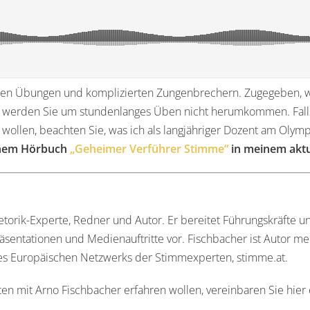
erigen Übungen und komplizierten Zungenbrechern. Zugegeben, w
n, werden Sie um stundenlanges Üben nicht herumkommen. Falls
ollen, beachten Sie, was ich als langjähriger Dozent am Oly
inem Hörbuch
„Geheimer Verführer Stimme“
in meinem aktu
torik-Experte, Redner und Autor. Er bereitet Führungskräfte 
äsentationen und Medienauftritte vor. Fischbacher ist Autor m
des Europäischen Netzwerks der Stimmexperten, stimme.at.
en mit Arno Fischbacher erfahren wollen, vereinbaren Sie hier