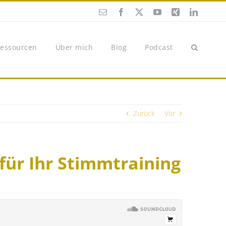
E-
Facebook
X
YouTube
Xing
LinkedI
Mail
essourcen
Über mich
Blog
Podcast
Zurück
Vor
für Ihr Stimmtraining