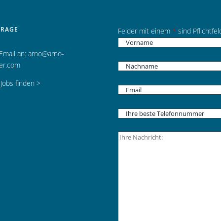
FRAGE
Felder mit einem
*
sind Pflichtfel
 Email an:
arno@arno-
her.com
Jobs finden >