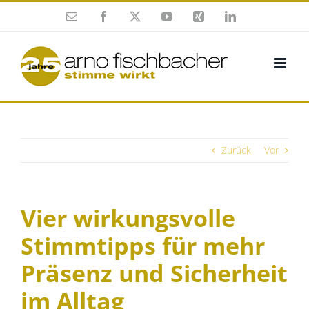
Zum
E-
Facebook
X
YouTube
Xing
LinkedIn
Inhalt
Mail
springen
Zurück
Vor
Vier wirkungsvolle
Stimmtipps für mehr
Präsenz und Sicherheit
im Alltag