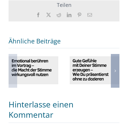
Teilen
Facebook
X
Reddit
LinkedIn
Pinterest
E-
Mail
Ähnliche Beiträge
Emotional
Gute Gefühle
berühren im
mit Deiner
Vortrag – die
Stimme
Macht der
erzeugen – Wie
Stimme
Du präsentierst
wirkungsvoll
ohne zu
nutzen
dozieren
Hinterlasse einen
Kommentar