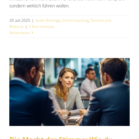
sondern wirklich führen wollen.
29. Juli 2025
|
Audio-Beiträge
,
Stimmcoaching
,
Stimme und
Rhetorik
|
0 Kommentare
Weiterlesen
Die Macht der Stimme: Wie du durch
Selbstverantwortung und klare
Kommunikation Ausreden eliminierst
und Entscheidern überzeugend
begegnest
Audio-Beiträge
Stimmcoaching
Stimme und Rhetorik