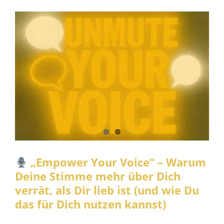
„Empower Your Voice“ – Warum
Deine Stimme mehr über Dich verrät,
als Dir lieb ist (und wie Du das für Dich
nutzen kannst)
Stimmcoaching
Stimme und Rhetorik
„Empower Your Voice“ – Warum
Deine Stimme mehr über Dich
verrät, als Dir lieb ist (und wie Du
das für Dich nutzen kannst)