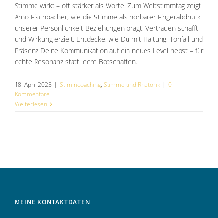
Stimme wirkt – oft stärker als Worte. Zum Weltstimmtag zeigt
Arno Fischbacher, wie die Stimme als hörbarer Fingerabdruck
unserer Persönlichkeit Beziehungen prägt, Vertrauen schafft
und Wirkung erzielt. Entdecke, wie Du mit Haltung, Tonfall und
Präsenz Deine Kommunikation auf ein neues Level hebst – für
echte Resonanz statt leere Botschaften.
18. April 2025
|
Stimmcoaching
,
Stimme und Rhetorik
|
0
Kommentare
Weiterlesen
MEINE KONTAKTDATEN