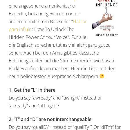
eine angesehene amerikanische
Expertin, bekannt geworden unter
anderem mit ihrem Bestseller “
Hablar
para influir
: How To Unlock The
Hidden Power Of Your Voice”. Für alle,
die Englisch sprechen, tut es vielleicht ganz gut zu
sehen: Auch bei den Amis gibt es klassische
Betonungsfehler, auf die Stimmexperten wie Susan
Berkley aufmerksam machen. Hier die Liste mit den
neun beliebtesten Aussprache-Schlampern
1. Get the “L” in there
Do you say “awready” and “awright” instead of
“aLready” and “aLLright”?
2. “T” and “D” are not interchangeable
Do you say “qualiDY” instead of “qualiTy”? Or “diTn’t” for