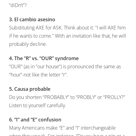
“diDn’t”?
3. El cambio asesino
Substituting AXE for ASK. Think about it: “I will AXE him
if he wants to come.” With an invitation like that, he will
probably decline.
4. The “R” vs. “OUR” syndrome
“OUR” (as in “our house”) is pronounced the same as
“hour”-not like the letter “r”.
5. Causa probable
Do you shorten “PROBABLY” to “PROBLY” or “PROLLY?”
Listen to yourself carefully.
6. “I” and “E” confusion
Many Americans make “E” and “I” interchangeable
when they speak. For instance, “Do you have a pIn or a