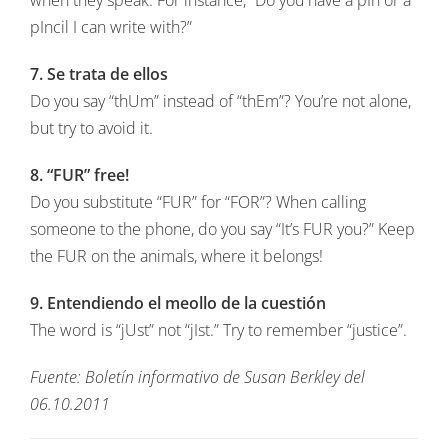
pIncil I can write with?”
7. Se trata de ellos
Do you say “thUm” instead of “thEm”? You’re not alone,
but try to avoid it.
8. “FUR” free!
Do you substitute “FUR” for “FOR”? When calling
someone to the phone, do you say “It’s FUR you?” Keep
the FUR on the animals, where it belongs!
9. Entendiendo el meollo de la cuestión
The word is “jUst” not “jIst.” Try to remember “justice”.
Fuente: Boletín informativo de Susan Berkley del
06.10.2011