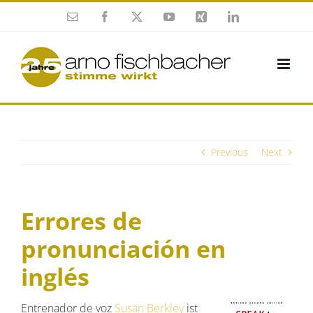
Skip
Esmalte
Facebook
X
YouTube
Xing
Twitter
to
(en
(en
content
inglés)
inglés)
Previous
Next
Errores de
pronunciación en
inglés
Entrenador de voz
Susan Berkley
ist