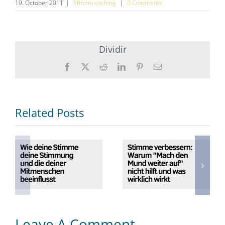
19. October 2011
|
Stimmcoaching
|
0 Comments
Dividir
Facebook
X
Reddit
Twitter
Pinterest
Esmalte
(en
(en
inglés)
inglés)
Related Posts
Stimme
Wie deine
verbessern:
Stimme deine
Warum “Mach
Stimmung und
den Mund
die deiner
weiter auf”
Mitmenschen
nicht hilft und
beeinflusst
was wirklich
wirkt
Leave A Comment