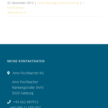
22. Dezember 2013
|
Audio-Beiträge
,
Stimmcoaching
|
0
Kommentare
Weiterlesen
MEINE KONTAKTDATEN
Arno Fischbacher KG
Arno Fischbacher
Rainbergstraße 3A/III
5020 Salzburg
+43 662 887912
+43 699 11 000 002