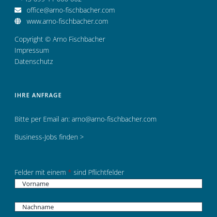
office@arno-fischbacher.com
www.arno-fischbacher.com
Copyright © Arno Fischbacher
Impressum
Datenschutz
IHRE ANFRAGE
Bitte per Email an:
arno@arno-fischbacher.com
Business-Jobs finden >
Felder mit einem
*
sind Pflichtfelder