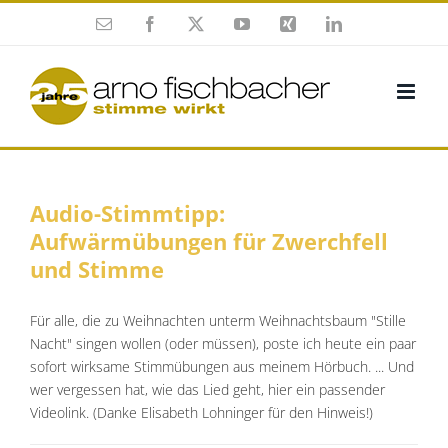
Zum
E-
Facebook
X
YouTube
Xing
LinkedIn
Inhalt
Mail
springen
Audio-Stimmtipp:
Aufwärmübungen für Zwerchfell
und Stimme
Für alle, die zu Weihnachten unterm Weihnachtsbaum "Stille
Nacht" singen wollen (oder müssen), poste ich heute ein paar
sofort wirksame Stimmübungen aus meinem Hörbuch. ... Und
wer vergessen hat, wie das Lied geht, hier ein passender
Videolink. (Danke Elisabeth Lohninger für den Hinweis!)