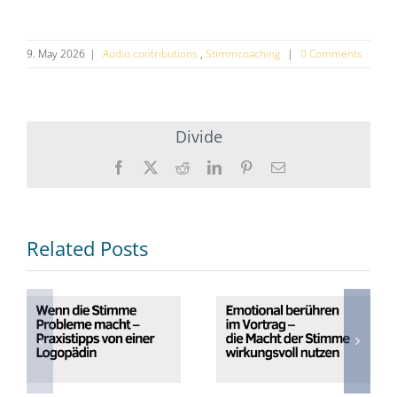
9. May 2026
|
Audio contributions
,
Stimmcoaching
|
0 Comments
Divide
Facebook
X
Reddit
Twitter
Pinterest
Enamel
Related Posts
Wenn die
Emotional
Stimme
berühren im
Probleme
Vortrag – die
macht –
Macht der
Praxistipps von
Stimme
einer
wirkungsvoll