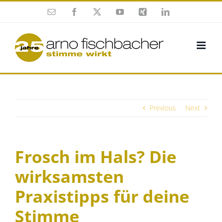
Skip
Enamel
Facebook
X
YouTube
Xing
Twitter
to
content
Previous
Next
Frosch im Hals? Die
wirksamsten
Praxistipps für deine
Stimme