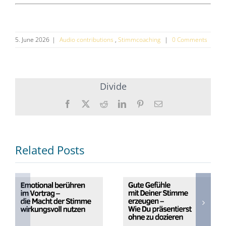
5. June 2026
|
Audio contributions
,
Stimmcoaching
|
0 Comments
Divide
Facebook
X
Reddit
Twitter
Pinterest
Enamel
Related Posts
Emotional
Gute Gefühle
berühren im
mit Deiner
Vortrag – die
Stimme
Macht der
erzeugen – Wie
Stimme
Du präsentierst