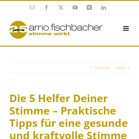
Skip
Enamel
Facebook
X
YouTube
Xing
Twitter
to
content
Previous
Next
Die 5 Helfer Deiner
Stimme – Praktische
Tipps für eine gesunde
und kraftvolle Stimme