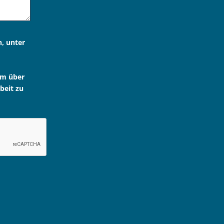
n, unter
um über
beit zu