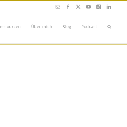
E-
Facebook
X
YouTube
Xing
LinkedI
Mail
essourcen
Über mich
Blog
Podcast