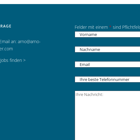
FRAGE
Felder mit einem
*
sind Pflichtfel
 Email an:
arno@arno-
her.com
Jobs finden >