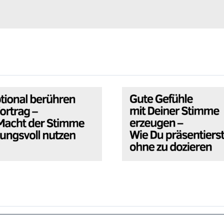
otional berühren im
Gute Gefühle mit De
trag – die Macht der
Stimme erzeugen – 
timme wirkungsvoll
Du präsentierst ohn
nutzen
dozieren