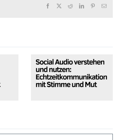
Facebook
X
Reddit
Twitter
Pinterest
Esmalte
(en
(en
inglés)
inglés)
iner
Social Audio verstehen
Wie
und nutzen:
e zu
Echtzeitkommunikation
mit Stimme und Mut