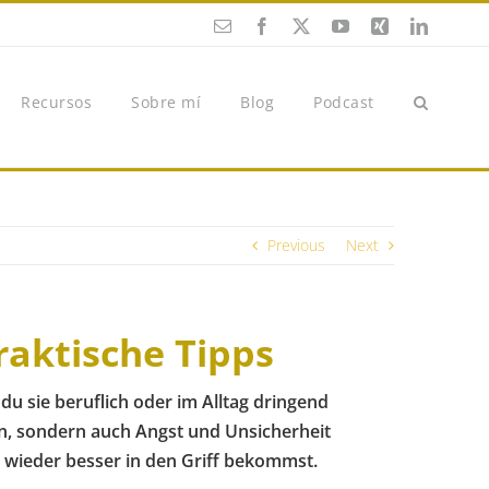
Esmalte
Facebook
X
YouTube
Xing
Twitter
(en
(en
inglés)
inglés)
Recursos
Sobre mí
Blog
Podcast
Previous
Next
aktische Tipps
du sie beruflich oder im Alltag dringend
sein, sondern auch Angst und Unsicherheit
 wieder besser in den Griff bekommst.