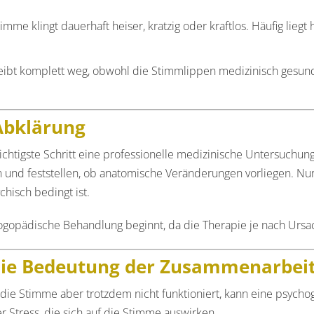
imme klingt dauerhaft heiser, kratzig oder kraftlos. Häufig lie
ibt komplett weg, obwohl die Stimmlippen medizinisch gesund s
 Abklärung
chtigste Schritt eine professionelle medizinische Untersuchun
d feststellen, ob anatomische Veränderungen vorliegen. Nur so
hisch bedingt ist.
 logopädische Behandlung beginnt, da die Therapie je nach Ursa
die Bedeutung der Zusammenarbei
 die Stimme aber trotzdem nicht funktioniert, kann eine psych
 Stress, die sich auf die Stimme auswirken.