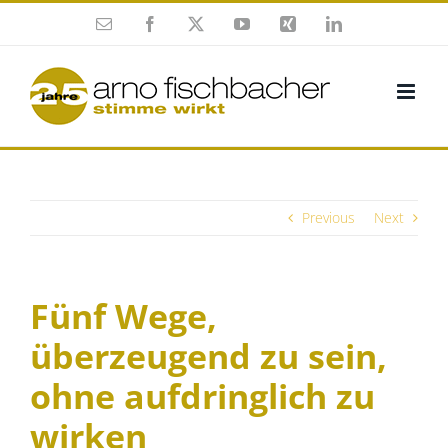
Skip
Esmalte
Facebook
X
YouTube
Xing
Twitter
to
(en
(en
content
inglés)
inglés)
Previous
Next
Fünf Wege,
überzeugend zu sein,
ohne aufdringlich zu
wirken