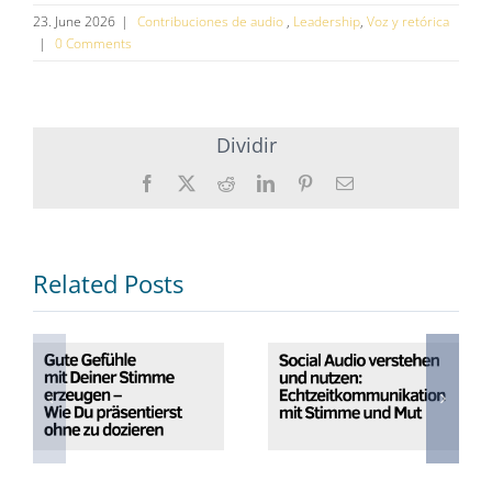
23. June 2026
|
Contribuciones de audio
,
Leadership
,
Voz y retórica
|
0 Comments
Dividir
Facebook
X
Reddit
Twitter
Pinterest
Esmalte
(en
(en
inglés)
inglés)
Related Posts
Gute Gefühle
Social Audio
mit Deiner
verstehen und
Stimme
nutzen:
erzeugen – Wie
Echtzeitkommunikati
Du präsentierst
mit Stimme und
ohne zu
Mut