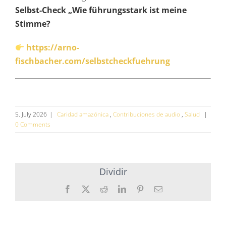
Selbst-Check „Wie führungsstark ist meine
Stimme?
https://arno-
fischbacher.com/selbstcheckfuehrung
5. July 2026
|
Caridad amazónica
,
Contribuciones de audio
,
Salud
|
0 Comments
Dividir
Facebook
X
Reddit
Twitter
Pinterest
Esmalte
(en
(en
inglés)
inglés)