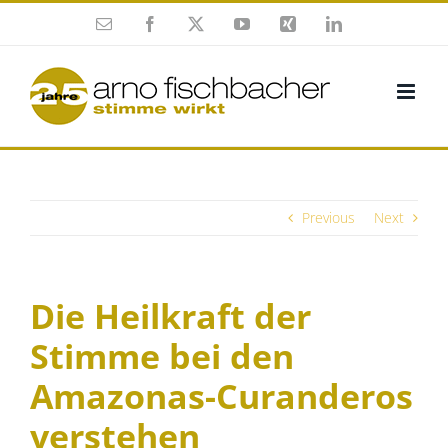
Skip
Esmalte
Facebook
X
YouTube
Xing
Twitter
to
(en
(en
content
inglés)
inglés)
Previous
Next
Die Heilkraft der
Stimme bei den
Amazonas-Curanderos
verstehen