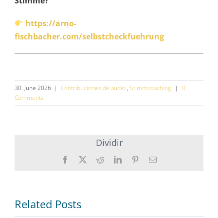
Stimme?
https://arno-
fischbacher.com/selbstcheckfuehrung
30. June 2026
|
Contribuciones de audio
,
Stimmcoaching
|
0
Comments
Dividir
Facebook
X
Reddit
Twitter
Pinterest
Esmalte
(en
(en
inglés)
inglés)
Related Posts