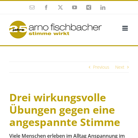
Skip
Esmalte
Facebook
X
YouTube
Xing
Twitter
to
(en
(en
content
inglés)
inglés)
Previous
Next
Drei wirkungsvolle
Übungen gegen eine
angespannte Stimme
Viele Menschen erleben im Alltag Anspannung im