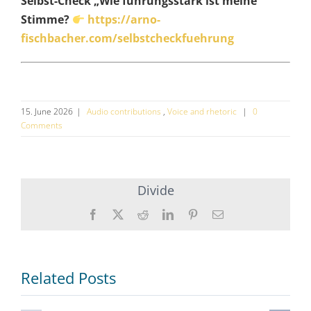
Selbst-Check „Wie führungsstark ist meine
Stimme?
https://arno-
fischbacher.com/selbstcheckfuehrung
15. June 2026
|
Audio contributions
,
Voice and rhetoric
|
0
Comments
Divide
Facebook
X
Reddit
Twitter
Pinterest
Enamel
Related Posts
Wenn die
Emotional