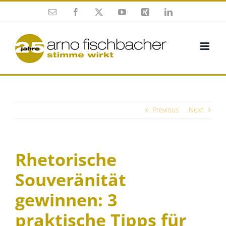
Skip
Enamel
Facebook
X
YouTube
Xing
Twitter
to
content
Previous
Next
Rhetorische
Souveränität
gewinnen: 3
praktische Tipps für