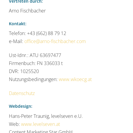
Vertreten durch:
Arno Fischbacher
Kontakt:
Telefon: +43 (662) 88 79 12
e-Mail:
office@arno-fischbacher.com
Ust-Idnr.: ATU 63697477
Firmenbuch: FN 336033 t
DVR: 1025520
Nutzungsbedingungen:
www.wkoecg.at
Datenschutz
Webdesign:
Hans-Peter Traunig, levelseven e.U.
Web:
www.levelseven.at
Content Marketing Star GmbH