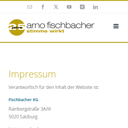
Zum
E-
Facebook
X
YouTube
Xing
LinkedIn
Inhalt
Mail
springen
Impressum
Verantworltich für den Inhalt der Website ist:
Fischbacher KG
Rainbergstraße 3A/III
5020 Salzburg