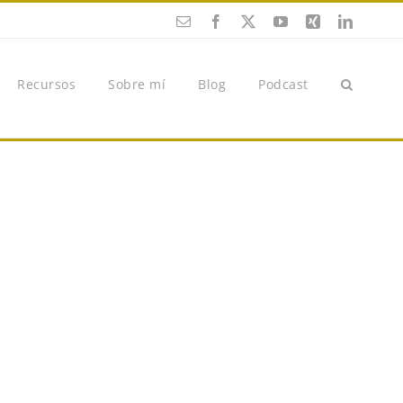
Esmalte
Facebook
X
YouTube
Xing
Twitter
(en
(en
inglés)
inglés)
Recursos
Sobre mí
Blog
Podcast