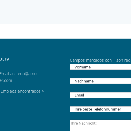
ULTA
Campos marcados con
*
son req
 Email an:
arno@arno-
her.com
-Empleos encontrados >