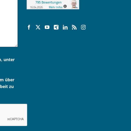
n, unter
um über
beit zu