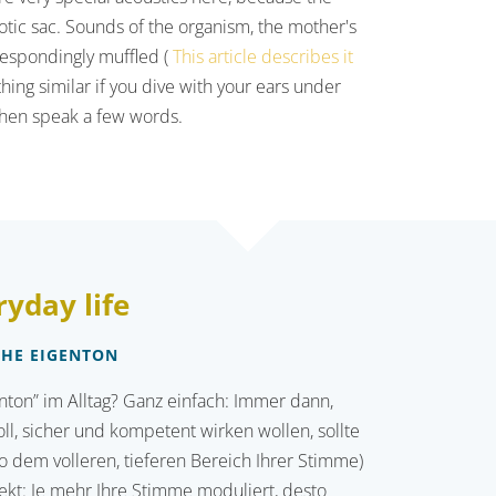
otic sac. Sounds of the organism, the mother's
respondingly muffled (
This article describes it
hing similar if you dive with your ears under
 then speak a few words.
ryday life
THE EIGENTON
enton” im Alltag? Ganz einfach: Immer dann,
l, sicher und kompetent wirken wollen, sollte
o dem volleren, tieferen Bereich Ihrer Stimme)
ekt: Je mehr Ihre Stimme moduliert, desto