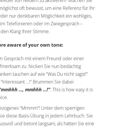
 wieder von Neuem zu aktivieren? Machen Sie
möglichst oft bewusst, um eine Referenz für Ihr
eder nur denkbaren Möglichkeit ein wohliges,
im Telefonieren oder im Zwiegespräch –
 den Klang Ihrer Stimme.
re aware of your own tone:
n im Gespräch mit einem Freund oder einer
fmerksam zu. Nicken Sie nun bedächtig
ken tauchen auf wie “Was Du nicht sagst!”
, “Interessant …!” Brummen Sie dabei
“mmhhh …, mmhhh …!”
. This is how easy it is
oice.
ggezogenes “Mmmm”! Unter dem sperrigen
 Sie diese Basis-Übung in jedem Lehrbuch: Sie
voll und betont langsam, als hätten Sie eine