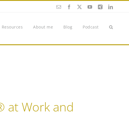
Enamel
Facebook
X
YouTube
Xing
Twitter
Resources
About me
Blog
Podcast
® at Work and