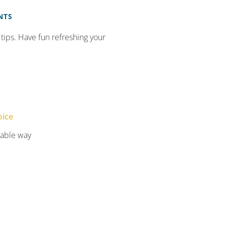
NTS
 tips. Have fun refreshing your
oice
dable way