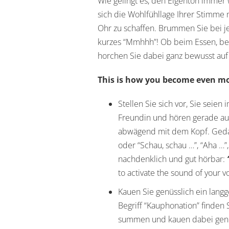
Wie gelingt es, den Eigenton immer
sich die Wohlfühllage Ihrer Stimme 
Ohr zu schaffen. Brummen Sie bei j
kurzes “Mmhhh”! Ob beim Essen, be
horchen Sie dabei ganz bewusst auf
This is how you become even mo
Stellen Sie sich vor, Sie seie
Freundin und hören gerade au
abwägend mit dem Kopf. Gedan
oder “Schau, schau …”, “Aha …”
nachdenklich und gut hörbar:
to activate the sound of your v
Kauen Sie genüsslich ein lan
Begriff “Kauphonation” finden
summen und kauen dabei genuss